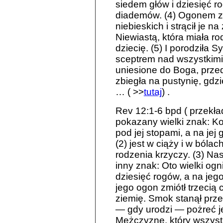
siedem głów i dziesięć r
diademów. (4) Ogonem zm
niebieskich i strącił je n
Niewiastą, która miała ro
dziecię. (5) I porodziła
sceptrem nad wszystkimi 
uniesione do Boga, przed
zbiegła na pustynię, gdz
… ( >>
tutaj
) .
Rev 12:1-6 bpd ( przekład
pokazany wielki znak: Ko
pod jej stopami, a na jej
(2) jest w ciąży i w ból
rodzenia krzyczy. (3) Na
inny znak: Oto wielki og
dziesięć rogów, a na je
jego ogon zmiótł trzecią 
ziemię. Smok stanął prze
— gdy urodzi — pożreć jej
Mężczyznę, który wszyst