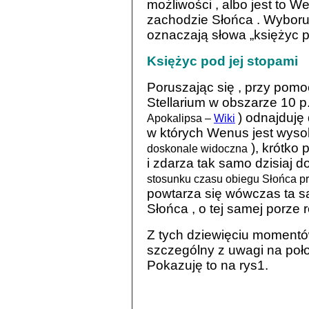
możliwości , albo jest to W
zachodzie Słońca . Wyboru 
oznaczają słowa „księżyc p
Księżyc pod jej stopami
Poruszając się , przy po
Stellarium w obszarze 10 p
) odnajduję
Apokalipsa –
Wiki
w których Wenus jest wys
), krótko 
doskonale widoczna
i zdarza tak samo dzisiaj d
stosunku czasu obiegu Słońca p
powtarza się wówczas ta 
Słońca , o tej samej porze 
Z tych dziewięciu momentów
szczególny z uwagi na położ
Pokazuję to na rys1.