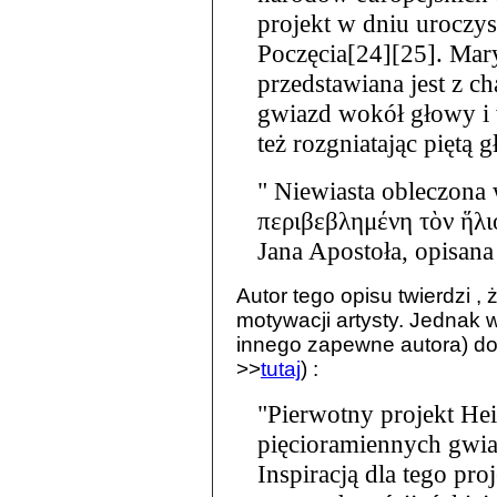
projekt w dniu uroczy
Poczęcia[24][25]. Mar
przedstawiana jest z 
gwiazd wokół głowy i 
też rozgniatając piętą 
"
Niewiasta obleczona 
περιβεβλημένη τὸν ἥλιο
Jana Apostoła, opisana
Autor tego opisu twierdzi ,
motywacji artysty. Jednak w
innego zapewne autora) do
>>
tutaj
) :
"Pierwotny projekt Hei
pięcioramiennych gwiaz
Inspiracją dla tego pr