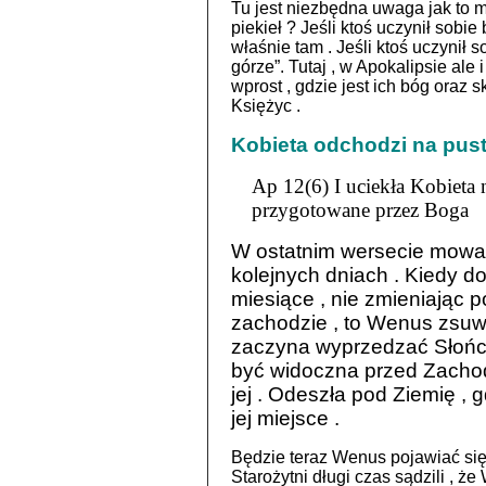
Tu jest niezbędna uwaga jak to m
piekieł ? Jeśli ktoś uczynił sobi
właśnie tam . Jeśli ktoś uczynił 
górze”. Tutaj , w Apokalipsie al
wprost , gdzie jest ich bóg oraz
Księżyc .
Kobieta odchodzi na pus
Ap 12(6)
I uciekła Kobieta
przygotowane przez Boga
W ostatnim wersecie mowa j
kolejnych dniach . Kiedy do
miesiące , nie zmieniając 
zachodzie , to Wenus zsuwa 
zaczyna wyprzedzać Słońce 
być widoczna przed Zachod
jej . Odeszła pod Ziemię , 
jej miejsce .
Będzie teraz Wenus pojawiać si
Starożytni długi czas sądzili , 