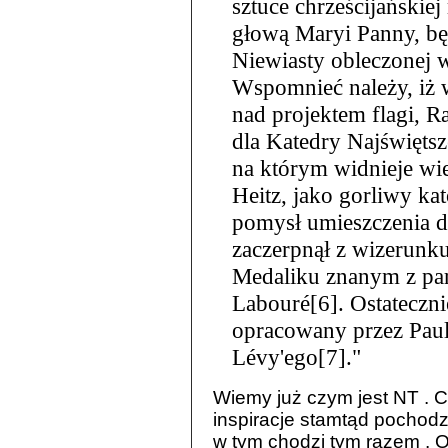
sztuce chrześcijański
głową Maryi Panny, bę
Niewiasty obleczonej w
Wspomnieć należy, iż w
nad projektem flagi, 
dla Katedry Najświętsz
na którym widnieje wi
Heitz, jako gorliwy kat
pomysł umieszczenia 
zaczerpnął z wizerun
Medaliku znanym z par
Labouré[6]. Ostatecznie
opracowany przez Paul
Lévy'ego[7]."
Wiemy już czym jest NT . C
inspiracje stamtąd pochodz
w tym chodzi tym razem . O