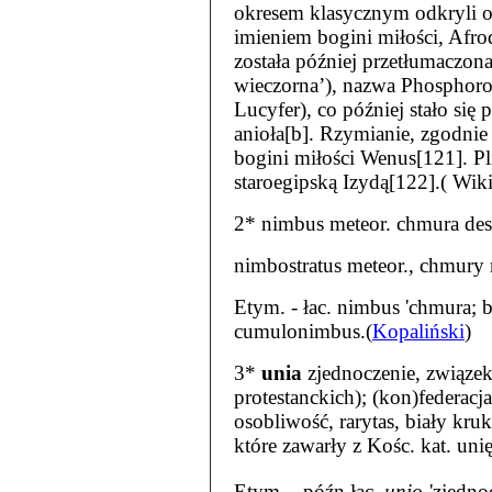
okresem klasycznym odkryli 
imieniem bogini miłości, Afr
została później przetłumaczona
wieczorna’), nazwa Phosphoros 
Lucyfer), co później stało si
anioła[b]. Rzymianie, zgodnie 
bogini miłości Wenus[121]. Pl
staroegipską Izydą[122].( Wik
2* nimbus meteor. chmura de
nimbostratus meteor., chmury 
Etym. - łac. nimbus 'chmura; bu
cumulonimbus.(
Kopaliński
)
3*
unia
zjednoczenie, związek
protestanckich); (kon)federacja
osobliwość, rarytas, biały kru
które zawarły z Kośc. kat. unię
Etym. - późn.łac.
unio
'zjedno