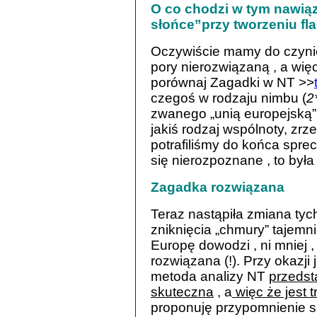
O co chodzi w tym nawiąz
słońce”przy tworzeniu fla
Oczywiście mamy do czynie
pory nierozwiązaną , a więc
porównaj Zagadki w NT >>
czegoś w rodzaju nimbu (
2
zwanego „unią europejską”.
jakiś rodzaj wspólnoty, zr
potrafiliśmy do końca sprec
się nierozpoznane , to była
Zagadka rozwiązana
Teraz nastąpiła zmiana tyc
zniknięcia „chmury” tajemni
Europę dowodzi , ni mniej ,
rozwiązana (!). Przy okazji 
metoda analizy NT
przedst
skuteczna
, a
więc że jest t
proponuję przypomnienie so