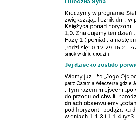
I urodziła Syna
Kroczymy w programie Stell
zwiększając licznik dni , 
Księżyca ponad horyzont . 
1,0. Znajdujemy ten dzień .
Fazę 1 ( pełnia) , a następ
„rodzi się” 0-12-29 16:2 .
Zr
smok w dniu urodzin .
Jej dziecko zostało porw
Wiemy już , że „Jego Ojciec
patrz Ostatnia Wieczerza gdzie J
. Tym razem miejscem „porw
do przodu od chwili „narod
dniach obserwujemy „cofani
pod horyzont i podąża ku do
w dniach 1-1-3 i 1-1-4 rys3