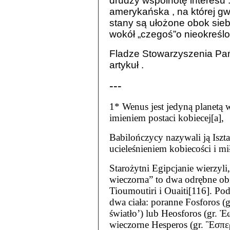
drudzy wspólnotę interesu 
amerykańska , na której g
stany są ułożone obok sieb
wokół „czegoś”o nieokreślon
Fladze Stowarzyszenia Pa
artykuł .
---
1* Wenus jest jedyną planetą
imieniem postaci kobiecej[a],
Babilończycy nazywali ją Iszta
ucieleśnieniem kobiecości i mi
Starożytni Egipcjanie wierzyli
wieczorna” to dwa odrębne ob
Tioumoutiri i Ouaiti[116]. Pod
dwa ciała: poranne Fosforos 
światło’) lub Heosforos (gr. 
wieczorne Hesperos (gr. Ἓσπε