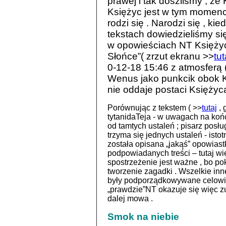
prawej i tak doszliśmy , że
Księżyc jest w tym momenci
rodzi się . Narodzi się , k
tekstach dowiedzieliśmy si
w opowieściach NT Księży
Słońce”( zrzut ekranu >>
tut
0-12-18 15:46 z atmosferą 
Wenus jako punkcik obok Ks
nie oddaje postaci Księżyca
Porównując z tekstem ( >>
tutaj
, 
tytanidaTeja - w uwagach na koń
od tamtych ustaleń ; pisarz posłu
trzyma się jednych ustaleń - istot
została opisana „jakąś” opowiast
podpowiadanych treści – tutaj wi
spostrzeżenie jest ważne , bo po
tworzenie zagadki . Wszelkie inn
były podporządkowywane celowi
„prawdzie”NT okazuje się więc zu
dalej mowa .
Smok na niebie