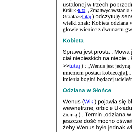
ustalonej w trzech poprze
Króli>>
tutaj
, Zmartwychwstanie 
) odczytuję se
Graala>>
tutaj
wielki znak: Kobieta odziana w
głowie wieniec z dwunastu gw
Kobieta
Sprawa jest prosta . Mowa j
ciał niebieskich na niebie 
„
>>
tutaj
) :
Wenus jest jedyną
imieniem postaci kobiecej[a],.
imienia bogini będącej ucieleś
Odziana w Słońce
Wenus (
Wiki
) pojawia się b
wewnętrznej orbicie Układ
) . Termin „odziana w
Ziemią
jeszcze dość mocno oświet
żeby Wenus była jednak wi