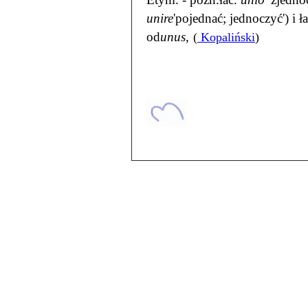
unire
'pojednać; jednoczyć') i ł
od
unus
,
(
Kopaliński
)