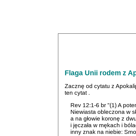
Flaga Unii
rodem z Ap
Zacznę od cytatu z Apokali
ten cytat .
Rev 12:1-6 br "(1) A pote
Niewiasta obleczona w sł
a na głowie koronę z dw
i jęczała w mękach i bóla
inny znak na niebie: Smok