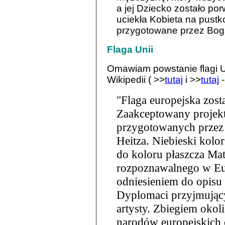
a jej Dziecko zostało por
uciekła Kobieta na pustk
przygotowane przez Bog
Flaga Unii
Omawiam powstanie flagi Un
Wikipedii ( >>
tutaj
i >>
tutaj
-
"Flaga europejska zos
Zaakceptowany projekt
przygotowanych przez r
Heitza. Niebieski kolor
do koloru płaszcza Ma
rozpoznawalnego w Eur
odniesieniem do opisu 
Dyplomaci przyjmujący
artysty. Zbiegiem okoli
narodów europejskich o