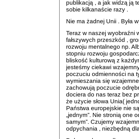
publikacją , a jak widzą ją t
sobie kilkanaście razy .
Nie ma żadnej Unii . Była w
Teraz w naszej wyobraźni w
fałszywych przeszkód , gr
rozwoju mentalnego np. Alb
stopniu rozwoju gospodarcz
bliskość kulturową z każdym
jesteśmy ciekawi wzajemny
poczuciu odmienności na ty
wymieszania się wzajemneg
zachowują poczucie odrębno
dociera do nas teraz bez 
że użycie słowa Unia( jedn
Państwa europejskie nie są
„jednym”. Nie stronią one o
samym”. Czujemy wzajemne
odpychania , niezbędną dl