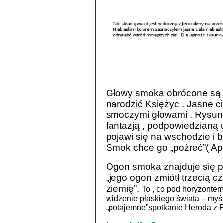
Głowy smoka obrócone są w
narodzić Księżyc . Jasne c
smoczymi głowami . Rysun
fantazją , podpowiedzianą 
pojawi się na wschodzie i bę
Smok chce go „pożreć”( Ap 
Ogon smoka znajduje się p
„jego ogon zmiótł trzecią cz
ziemię”.
To , co pod horyzontem 
widzenie płaskiego świata – myś
„potajemne”spotkanie Heroda z P