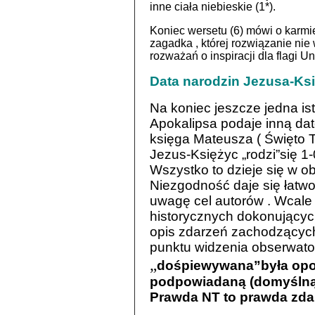
inne ciała niebieskie (1*).
Koniec wersetu (6) mówi o karmien
zagadka , której rozwiązanie ni
rozważań o inspiracji dla flagi U
Data narodzin Jezusa-Ks
Na koniec jeszcze jedna is
Apokalipsa podaje inną dat
księga Mateusza ( Święto T
Jezus-Księżyc „rodzi”się
1-
Wszystko to dzieje się w o
Niezgodność daje się łatw
uwagę cel autorów . Wcale 
historycznych dokonujących
opis zdarzeń zachodzących
punktu widzenia obserwato
„
dośpiewywana”była opo
podpowiadaną (domyślną) 
Prawda NT to prawda zdar